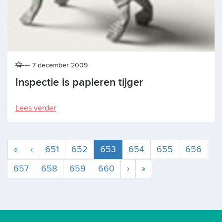
7 december 2009
Inspectie is papieren tijger
Lees verder
Huidige
«
‹
651
652
653
654
655
656
657
658
659
660
›
»