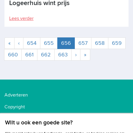
Logeerhuis wint prijs
Lees verder
Huidige
«
‹
654
655
656
657
658
659
660
661
662
663
›
»
Adverteren
Copyright
Voorwaarden
Wilt u ook een goede site?
Cookiebeleid