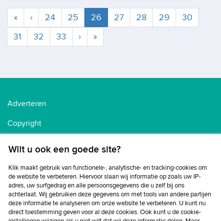
Huidige
«
‹
24
25
26
27
28
29
30
31
32
33
›
»
Adverteren
Copyright
Voorwaarden
Wilt u ook een goede site?
Cookiebeleid
Klik maakt gebruik van functionele-, analytische- en tracking-cookies om
de website te verbeteren. Hiervoor slaan wij informatie op zoals uw IP-
Privacybeleid
adres, uw surfgedrag en alle persoonsgegevens die u zelf bij ons
achterlaat. Wij gebruiken deze gegevens om met tools van andere partijen
Disclaimer
deze informatie te analyseren om onze website te verbeteren. U kunt nu
direct toestemming geven voor al deze cookies. Ook kunt u de cookie-