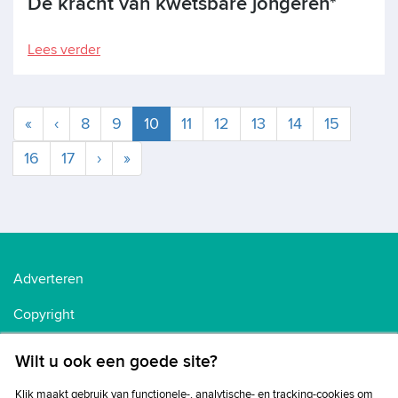
De kracht van kwetsbare jongeren*
Lees verder
Huidige
«
‹
8
9
10
11
12
13
14
15
16
17
›
»
Adverteren
Copyright
Voorwaarden
Wilt u ook een goede site?
Cookiebeleid
Klik maakt gebruik van functionele-, analytische- en tracking-cookies om