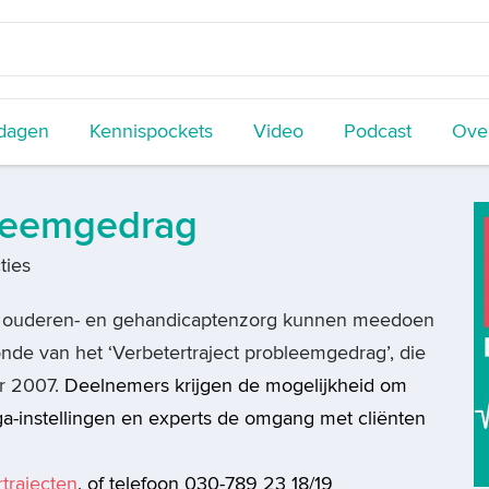
dagen
Kennispockets
Video
Podcast
Over
bleemgedrag
ties
de ouderen- en gehandicaptenzorg kunnen meedoen
nde van het ‘Verbetertraject probleemgedrag’, die
er 2007.
Deelnemers krijgen de mogelijkheid om
a-instellingen en experts de omgang met cliënten
trajecten
, of telefoon 030-789 23 18/19