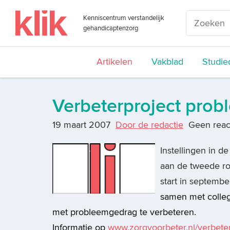
Kenniscentrum verstandelijk
gehandicaptenzorg
Artikelen
Vakblad
Studie
Verbeterproject pro
19 maart 2007
Door de redactie
Geen reac
Instellingen in 
aan de tweede ro
start in septemb
samen met colleg
met probleemgedrag te verbeteren.
Informatie
op
www.zorgvoorbeter.nl/verbeter