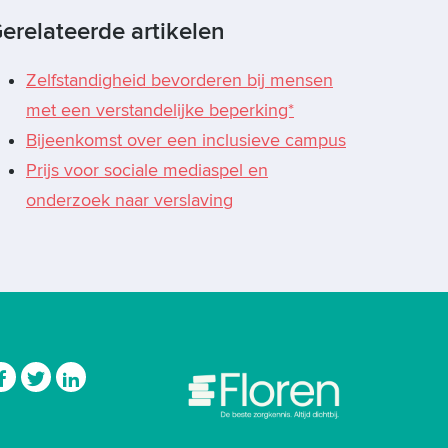
erelateerde artikelen
Zelfstandigheid bevorderen bij mensen
met een verstandelijke beperking*
Bijeenkomst over een inclusieve campus
Prijs voor sociale mediaspel en
onderzoek naar verslaving