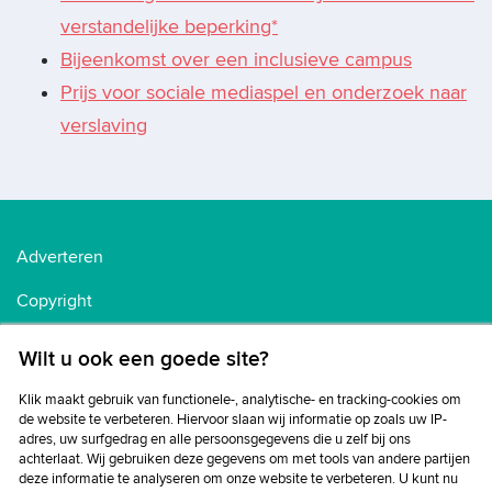
verstandelijke beperking*
Bijeenkomst over een inclusieve campus
Prijs voor sociale mediaspel en onderzoek naar
verslaving
Adverteren
Copyright
Voorwaarden
Wilt u ook een goede site?
Cookiebeleid
Klik maakt gebruik van functionele-, analytische- en tracking-cookies om
de website te verbeteren. Hiervoor slaan wij informatie op zoals uw IP-
Privacybeleid
adres, uw surfgedrag en alle persoonsgegevens die u zelf bij ons
achterlaat. Wij gebruiken deze gegevens om met tools van andere partijen
Disclaimer
deze informatie te analyseren om onze website te verbeteren. U kunt nu