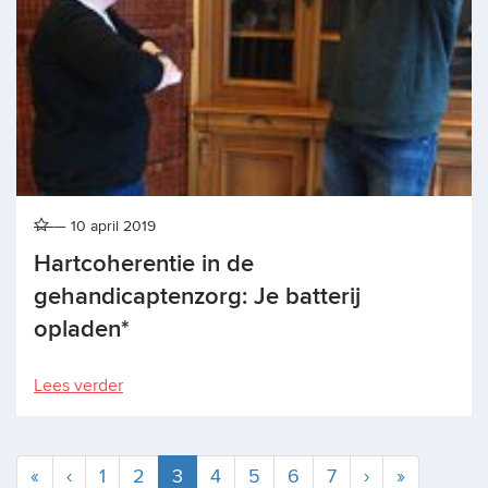
10 april 2019
Hartcoherentie in de
gehandicaptenzorg: Je batterij
opladen*
Lees verder
Huidige
«
‹
1
2
3
4
5
6
7
›
»