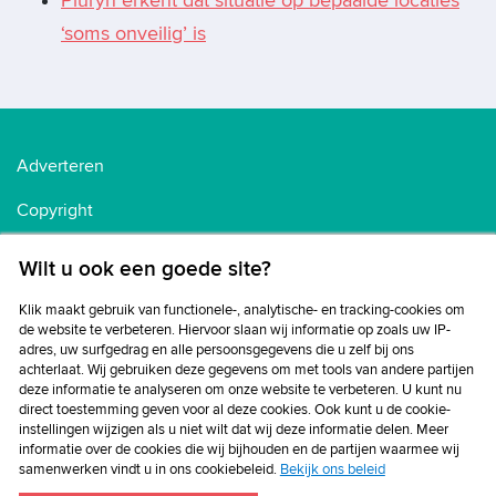
Pluryn erkent dat situatie op bepaalde locaties
‘soms onveilig’ is
Adverteren
Copyright
Voorwaarden
Wilt u ook een goede site?
Cookiebeleid
Klik maakt gebruik van functionele-, analytische- en tracking-cookies om
de website te verbeteren. Hiervoor slaan wij informatie op zoals uw IP-
Privacybeleid
adres, uw surfgedrag en alle persoonsgegevens die u zelf bij ons
achterlaat. Wij gebruiken deze gegevens om met tools van andere partijen
Disclaimer
deze informatie te analyseren om onze website te verbeteren. U kunt nu
direct toestemming geven voor al deze cookies. Ook kunt u de cookie-
instellingen wijzigen als u niet wilt dat wij deze informatie delen. Meer
informatie over de cookies die wij bijhouden en de partijen waarmee wij
samenwerken vindt u in ons cookiebeleid.
Bekijk ons beleid