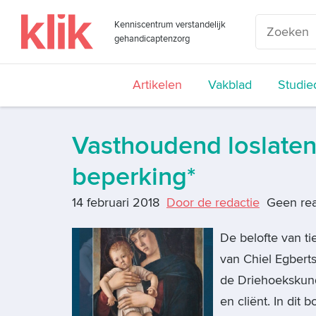
Kenniscentrum verstandelijk
gehandicaptenzorg
Artikelen
Vakblad
Studie
Vasthoudend loslaten
beperking*
14 februari 2018
Door de redactie
Geen rea
De belofte van t
van Chiel Egberts
de Driehoekskund
en cliënt. In dit