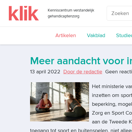
Kenniscentrum verstandelijk
gehandicaptenzorg
Artikelen
Vakblad
Studie
Meer aandacht voor in
13 april 2022
Door de redactie
Geen react
Het ministerie va
inzetten om spor
beperking, mogel
Zorg en Sport Co
aan de Tweede Ka
toegang tot sport en buitenspelen, niet all