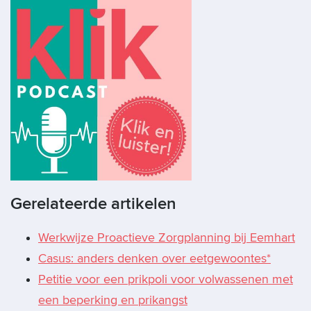
Gerelateerde artikelen
Werkwijze Proactieve Zorgplanning bij Eemhart
Casus: anders denken over eetgewoontes*
Petitie voor een prikpoli voor volwassenen met
een beperking en prikangst