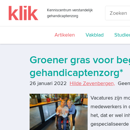
Kenniscentrum verstandelijk
gehandicaptenzorg
Artikelen
Vakblad
Studie
Groener gras voor be
gehandicaptenzorg*
26 januari 2022
Hilde Zevenbergen,
Geen 
Vacatures zijn moe
medewerkers in d
het, dat er wel i
gespecialiseerde 