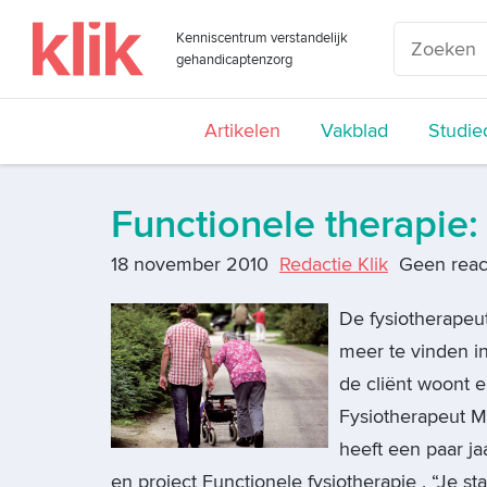
Kenniscentrum verstandelijk
gehandicaptenzorg
Artikelen
Vakblad
Studie
Functionele therapie: 
18 november 2010
Redactie Klik
Geen reac
De fysiotherapeu
meer te vinden i
de cliënt woont e
Fysiotherapeut M
heeft een paar j
en project Functionele fysiotherapie . “Je st