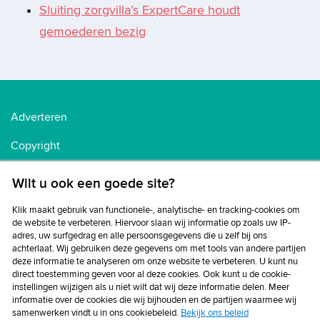
Sluiting zorgvilla’s ExpertCare houdt
gemoederen bezig
Adverteren
Copyright
Voorwaarden
Wilt u ook een goede site?
Cookiebeleid
Klik maakt gebruik van functionele-, analytische- en tracking-cookies om
de website te verbeteren. Hiervoor slaan wij informatie op zoals uw IP-
Privacybeleid
adres, uw surfgedrag en alle persoonsgegevens die u zelf bij ons
achterlaat. Wij gebruiken deze gegevens om met tools van andere partijen
Disclaimer
deze informatie te analyseren om onze website te verbeteren. U kunt nu
direct toestemming geven voor al deze cookies. Ook kunt u de cookie-
instellingen wijzigen als u niet wilt dat wij deze informatie delen. Meer
informatie over de cookies die wij bijhouden en de partijen waarmee wij
samenwerken vindt u in ons cookiebeleid.
Bekijk ons beleid