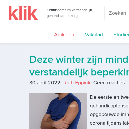
Kenniscentrum verstandelijk
gehandicaptenzorg
Artikelen
Vakblad
Studie
Deze winter zijn mind
verstandelijk beperk
30 april 2022
Ruth Eppink
Geen reacties
De eerste en twe
gehandicaptensec
opgebouwde immu
corona tijdens la