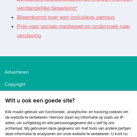
verstandelijke beperking*
Bijeenkomst over een inclusieve campus
Prijs voor sociale mediaspel en onderzoek naar
verslaving
Adverteren
Copyright
Voorwaarden
Wilt u ook een goede site?
Cookiebeleid
Klik maakt gebruik van functionele-, analytische- en tracking-cookies om
de website te verbeteren. Hiervoor slaan wij informatie op zoals uw IP-
Privacybeleid
adres, uw surfgedrag en alle persoonsgegevens die u zelf bij ons
achterlaat. Wij gebruiken deze gegevens om met tools van andere partijen
Disclaimer
deze informatie te analyseren om onze website te verbeteren. U kunt nu