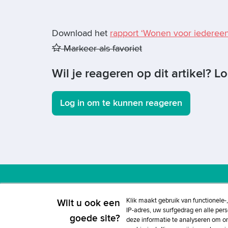
Download het
rapport ‘Wonen voor iedereen
Markeer als favoriet
Wil je reageren op dit artikel? L
Log in om te kunnen reageren
Klik maakt gebruik van functionele-
Wilt u ook een
Adverteren
Copyright
Voorwaarden
Cookieb
IP-adres, uw surfgedrag en alle per
goede site?
deze informatie te analyseren om o