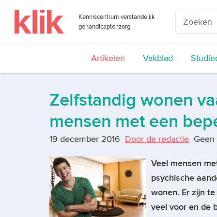
Kenniscentrum verstandelijk
gehandicaptenzorg
Artikelen
Vakblad
Studie
Zelfstandig wonen va
mensen met een bep
19 december 2016
Door de redactie
Geen 
Veel mensen met 
psychische aando
wonen. Er zijn t
veel voor en de b