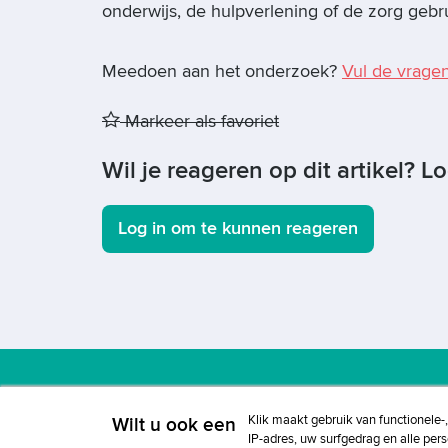
onderwijs, de hulpverlening of de zorg gebr
Meedoen aan het onderzoek?
Vul de vragenl
Markeer als favoriet
Wil je reageren op dit artikel? L
Log in om te kunnen reageren
Klik maakt gebruik van functionele-
Wilt u ook een
Adverteren
Copyright
Voorwaarden
Cookieb
IP-adres, uw surfgedrag en alle per