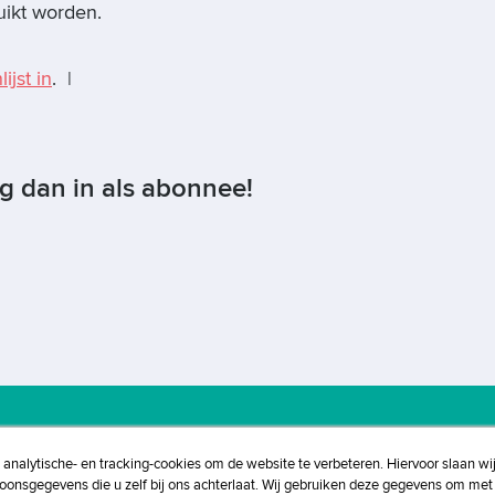
uikt worden.
ijst in
. |
og dan in als abonnee!
, analytische- en tracking-cookies om de website te verbeteren. Hiervoor slaan wi
eleid
Privacybeleid
Disclaimer
soonsgegevens die u zelf bij ons achterlaat. Wij gebruiken deze gegevens om met 