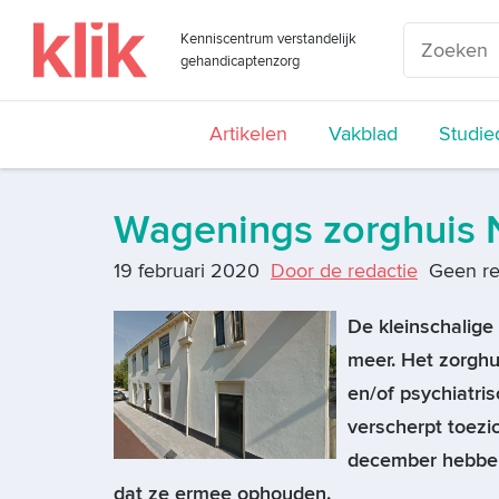
Kenniscentrum verstandelijk
gehandicaptenzorg
Artikelen
Vakblad
Studie
Wagenings zorghuis 
19 februari 2020
Door de redactie
Geen re
De kleinschalig
meer. Het zorghu
en/of psychiatri
verscherpt toezi
december hebben
dat ze ermee ophouden.