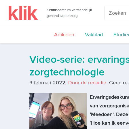
Kenniscentrum verstandelijk
gehandicaptenzorg
Artikelen
Vakblad
Studie
Video-serie: ervaring
zorgtechnologie
9 februari 2022
Door de redactie
Geen rea
Ervaringsdeskund
van zorgorganisa
‘Meedoen’. Deze 
‘Hoe kan ik eenvo