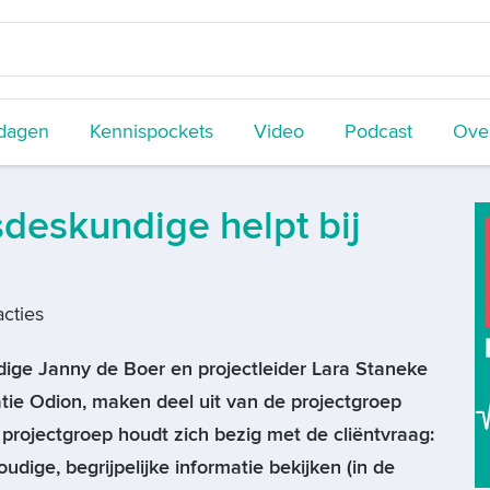
dagen
Kennispockets
Video
Podcast
Over
sdeskundige helpt bij
cties
ige Janny de Boer en projectleider Lara Staneke
tie Odion, maken deel uit van de projectgroep
projectgroep houdt zich bezig met de cliëntvraag:
udige, begrijpelijke informatie bekijken (in de