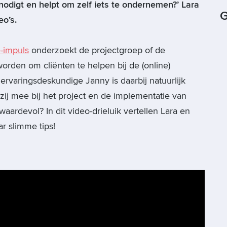
itnodigt en helpt om zelf iets te ondernemen?’ Lara
G
eo’s.
e-impuls
onderzoekt de projectgroep of de
rden om cliënten te helpen bij de (online)
 ervaringsdeskundige Janny is daarbij natuurlijk
ij mee bij het project en de implementatie van
aardevol? In dit video-drieluik vertellen Lara en
r slimme tips!