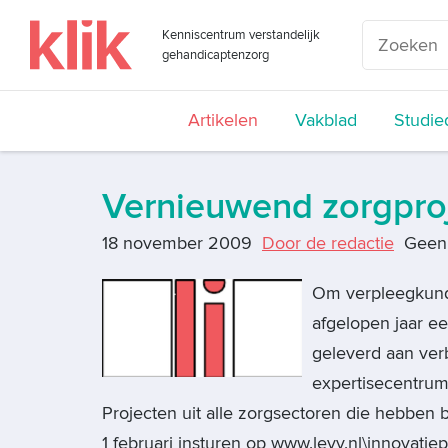
Kenniscentrum verstandelijk
gehandicaptenzorg
Artikelen
Vakblad
Studie
Vernieuwend zorgproje
18 november 2009
Door de redactie
Geen 
Om verpleegkundi
afgelopen jaar e
geleverd aan verb
expertisecentrum 
Projecten uit alle zorgsectoren die hebben 
1 februari insturen op www.levv.nl\innovatiep