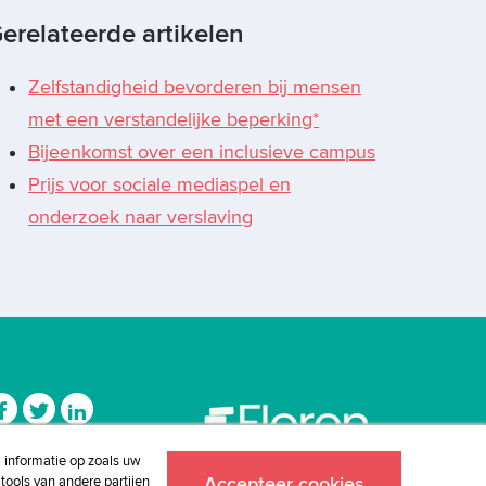
erelateerde artikelen
Zelfstandigheid bevorderen bij mensen
met een verstandelijke beperking*
Bijeenkomst over een inclusieve campus
Prijs voor sociale mediaspel en
onderzoek naar verslaving
j informatie op zoals uw
tools van andere partijen
Accepteer cookies