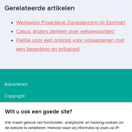
Gerelateerde artikelen
Werkwijze Proactieve Zorgplanning bij Eemhart
Casus: anders denken over eetgewoontes*
Petitie voor een prikpoli voor volwassenen met
een beperking en prikangst
Adverteren
Copyright
Voorwaarden
Wilt u ook een goede site?
Cookiebeleid
Klik maakt gebruik van functionele-, analytische- en tracking-cookies om
de website te verbeteren. Hiervoor slaan wij informatie op zoals uw IP-
Privacybeleid