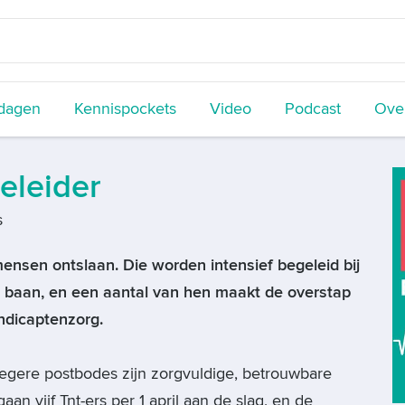
dagen
Kennispockets
Video
Podcast
Over
eleider
s
mensen ontslaan. Die worden intensief begeleid bij
 baan, en een aantal van hen maakt de overstap
andicaptenzorg.
roegere postbodes zijn zorgvuldige, betrouwbare
n vijf Tnt-ers per 1 april aan de slag, en de