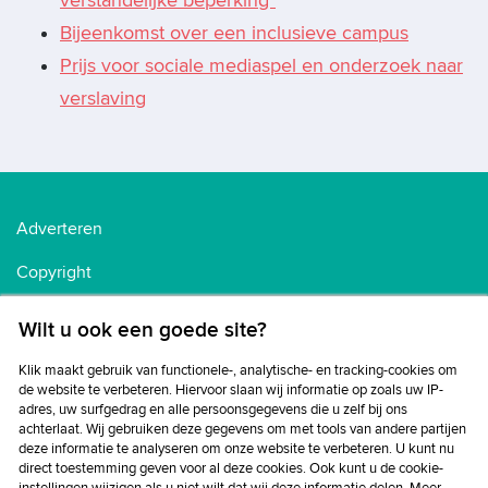
verstandelijke beperking*
Bijeenkomst over een inclusieve campus
Prijs voor sociale mediaspel en onderzoek naar
verslaving
Adverteren
Copyright
Voorwaarden
Wilt u ook een goede site?
Cookiebeleid
Klik maakt gebruik van functionele-, analytische- en tracking-cookies om
de website te verbeteren. Hiervoor slaan wij informatie op zoals uw IP-
Privacybeleid
adres, uw surfgedrag en alle persoonsgegevens die u zelf bij ons
achterlaat. Wij gebruiken deze gegevens om met tools van andere partijen
Disclaimer
deze informatie te analyseren om onze website te verbeteren. U kunt nu
direct toestemming geven voor al deze cookies. Ook kunt u de cookie-