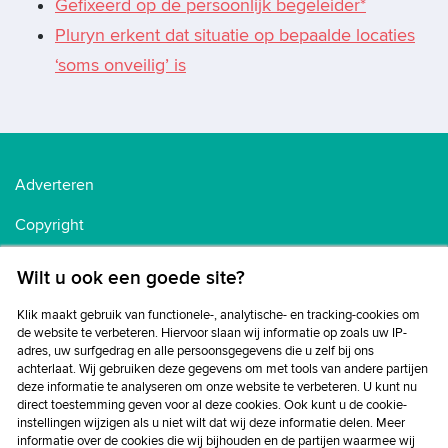
Gefixeerd op de persoonlijk begeleider*
Pluryn erkent dat situatie op bepaalde locaties
‘soms onveilig’ is
Adverteren
Copyright
Voorwaarden
Wilt u ook een goede site?
Cookiebeleid
Klik maakt gebruik van functionele-, analytische- en tracking-cookies om
de website te verbeteren. Hiervoor slaan wij informatie op zoals uw IP-
Privacybeleid
adres, uw surfgedrag en alle persoonsgegevens die u zelf bij ons
achterlaat. Wij gebruiken deze gegevens om met tools van andere partijen
Disclaimer
deze informatie te analyseren om onze website te verbeteren. U kunt nu
direct toestemming geven voor al deze cookies. Ook kunt u de cookie-
instellingen wijzigen als u niet wilt dat wij deze informatie delen. Meer
informatie over de cookies die wij bijhouden en de partijen waarmee wij