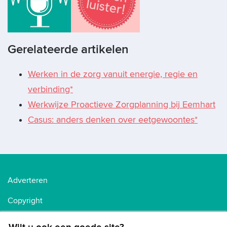
Gerelateerde artikelen
Werken in de zorg vanuit energie, regie en
verbinding*
Werkwijze Proactieve Zorgplanning bij Eemhart
Casus: anders denken over eetgewoontes*
Adverteren
Copyright
Voorwaarden