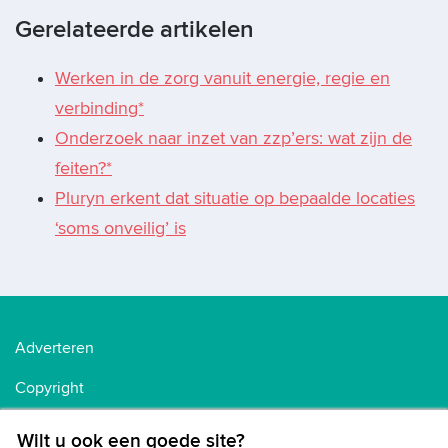
Gerelateerde artikelen
Werken in de zorg vanuit energie, regie en
verbinding*
Onderzoek naar inzet van zzp’ers: wat zijn de
feiten?*
Pluryn erkent dat situatie op bepaalde locaties
‘soms onveilig’ is
Adverteren
Copyright
Voorwaarden
Wilt u ook een goede site?