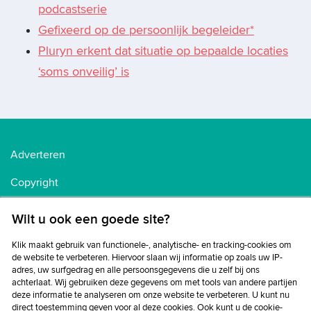
podcastserie
Gefixeerd op de persoonlijk begeleider*
Pluryn erkent dat situatie op bepaalde locaties
‘soms onveilig’ is
Adverteren
Copyright
Voorwaarden
Wilt u ook een goede site?
Cookiebeleid
Klik maakt gebruik van functionele-, analytische- en tracking-cookies om
de website te verbeteren. Hiervoor slaan wij informatie op zoals uw IP-
Privacybeleid
adres, uw surfgedrag en alle persoonsgegevens die u zelf bij ons
achterlaat. Wij gebruiken deze gegevens om met tools van andere partijen
Disclaimer
deze informatie te analyseren om onze website te verbeteren. U kunt nu
direct toestemming geven voor al deze cookies. Ook kunt u de cookie-