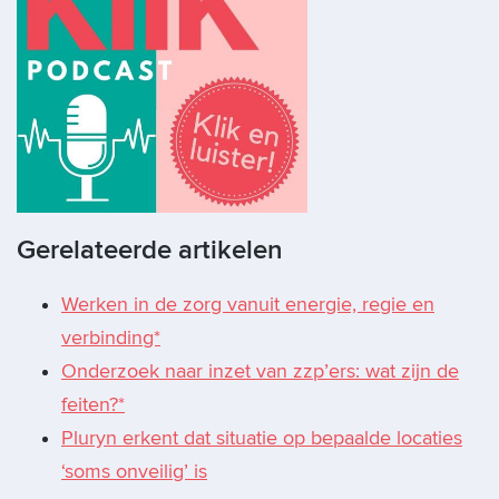
Gerelateerde artikelen
Werken in de zorg vanuit energie, regie en
verbinding*
Onderzoek naar inzet van zzp’ers: wat zijn de
feiten?*
Pluryn erkent dat situatie op bepaalde locaties
‘soms onveilig’ is