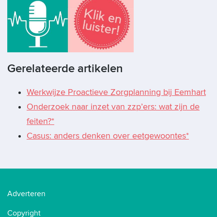
Gerelateerde artikelen
Werkwijze Proactieve Zorgplanning bij Eemhart
Onderzoek naar inzet van zzp’ers: wat zijn de
feiten?*
Casus: anders denken over eetgewoontes*
Adverteren
Copyright