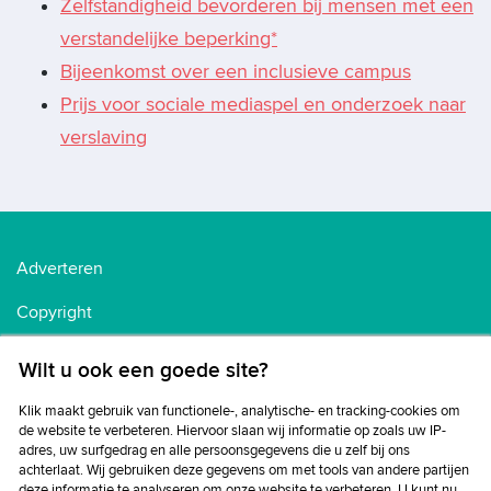
Zelfstandigheid bevorderen bij mensen met een
verstandelijke beperking*
Bijeenkomst over een inclusieve campus
Prijs voor sociale mediaspel en onderzoek naar
verslaving
Adverteren
Copyright
Voorwaarden
Wilt u ook een goede site?
Cookiebeleid
Klik maakt gebruik van functionele-, analytische- en tracking-cookies om
de website te verbeteren. Hiervoor slaan wij informatie op zoals uw IP-
Privacybeleid
adres, uw surfgedrag en alle persoonsgegevens die u zelf bij ons
achterlaat. Wij gebruiken deze gegevens om met tools van andere partijen
Disclaimer
deze informatie te analyseren om onze website te verbeteren. U kunt nu