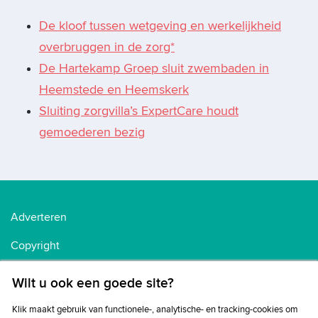
De kloof tussen wetgeving en werkelijkheid
overbruggen in de zorg*
De Hartekamp Groep sluit zwembaden in
Heemstede en Heemskerk
Sluiting zorgvilla’s ExpertCare houdt
gemoederen bezig
Adverteren
Copyright
Voorwaarden
Wilt u ook een goede site?
Cookiebeleid
Klik maakt gebruik van functionele-, analytische- en tracking-cookies om