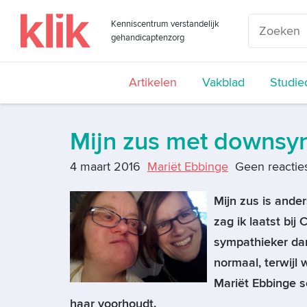
Kenniscentrum verstandelijk
gehandicaptenzorg
Artikelen
Vakblad
Studie
Mijn zus met downsy
4 maart 2016
Mariët Ebbinge
Geen reactie
Mijn zus is ande
zag ik laatst bij
sympathieker dan 
normaal, terwijl 
Mariët Ebbinge sc
haar voorhoudt.