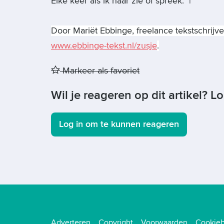
Elke keer als ik haar zie of spreek.
|
Door Mariët Ebbinge, freelance tekstschrij
www.ebbinge-tekst.nl/zusje
.
Markeer als favoriet
Wil je reageren op dit artikel? L
Log in om te kunnen reageren
Adverteren
Copyright
Voorwaarden
Cookieb