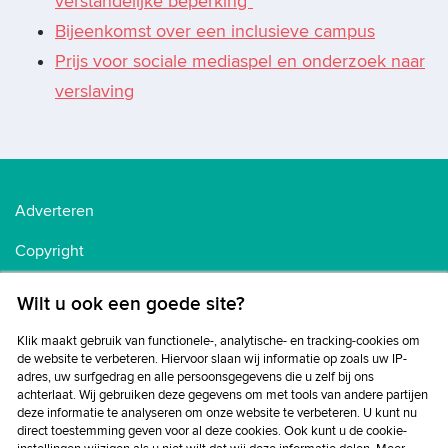
verstandelijke beperking*
Bijeenkomst over een inclusieve campus
Prijs voor sociale mediaspel en onderzoek naar
verslaving
Adverteren
Copyright
Voorwaarden
Wilt u ook een goede site?
Cookiebeleid
Klik maakt gebruik van functionele-, analytische- en tracking-cookies om
de website te verbeteren. Hiervoor slaan wij informatie op zoals uw IP-
Privacybeleid
adres, uw surfgedrag en alle persoonsgegevens die u zelf bij ons
achterlaat. Wij gebruiken deze gegevens om met tools van andere partijen
Disclaimer
deze informatie te analyseren om onze website te verbeteren. U kunt nu
direct toestemming geven voor al deze cookies. Ook kunt u de cookie-