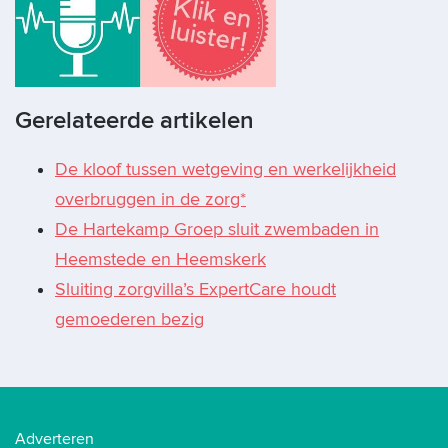
Gerelateerde artikelen
De kloof tussen wetgeving en werkelijkheid
overbruggen in de zorg*
De Hartekamp Groep sluit zwembaden in
Heemstede en Heemskerk
Sluiting zorgvilla’s ExpertCare houdt
gemoederen bezig
Adverteren