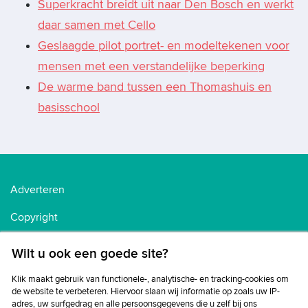
Superkracht breidt uit naar Den Bosch en werkt
daar samen met Cello
Geslaagde pilot portret- en modeltekenen voor
mensen met een verstandelijke beperking
De warme band tussen een Thomashuis en
basisschool
Adverteren
Copyright
Voorwaarden
Wilt u ook een goede site?
Cookiebeleid
Klik maakt gebruik van functionele-, analytische- en tracking-cookies om
de website te verbeteren. Hiervoor slaan wij informatie op zoals uw IP-
Privacybeleid
adres, uw surfgedrag en alle persoonsgegevens die u zelf bij ons