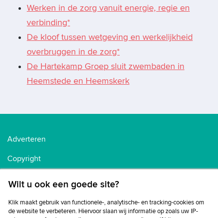
Werken in de zorg vanuit energie, regie en
verbinding*
De kloof tussen wetgeving en werkelijkheid
overbruggen in de zorg*
De Hartekamp Groep sluit zwembaden in
Heemstede en Heemskerk
Adverteren
Copyright
Voorwaarden
Wilt u ook een goede site?
Cookiebeleid
Klik maakt gebruik van functionele-, analytische- en tracking-cookies om
de website te verbeteren. Hiervoor slaan wij informatie op zoals uw IP-
Privacybeleid