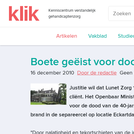
Kenniscentrum verstandelijk
gehandicaptenzorg
Artikelen
Vakblad
Studie
Boete geëist voor doo
16 december 2010
Door de redactie
Geen 
Justitie wil dat Lunet Zor
cliënt. Het Openbaar Minis
voor de dood van de 40-ja
brand in de separeercel op locatie Eckartdal
"Door nalatigheid en tekortschieten van de i