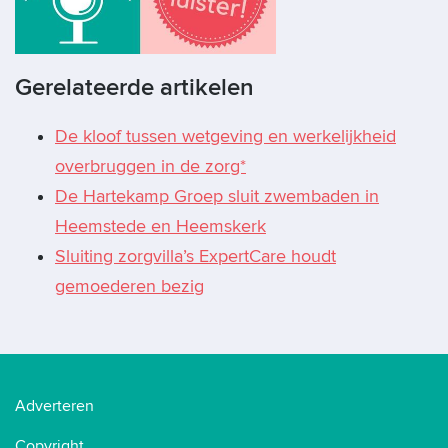
Gerelateerde artikelen
De kloof tussen wetgeving en werkelijkheid
overbruggen in de zorg*
De Hartekamp Groep sluit zwembaden in
Heemstede en Heemskerk
Sluiting zorgvilla’s ExpertCare houdt
gemoederen bezig
Adverteren
Copyright