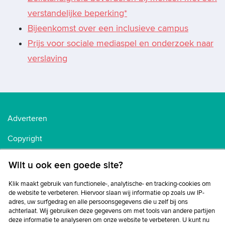
verstandelijke beperking*
Bijeenkomst over een inclusieve campus
Prijs voor sociale mediaspel en onderzoek naar
verslaving
Adverteren
Copyright
Voorwaarden
Wilt u ook een goede site?
Cookiebeleid
Klik maakt gebruik van functionele-, analytische- en tracking-cookies om
de website te verbeteren. Hiervoor slaan wij informatie op zoals uw IP-
Privacybeleid
adres, uw surfgedrag en alle persoonsgegevens die u zelf bij ons
achterlaat. Wij gebruiken deze gegevens om met tools van andere partijen
Disclaimer
deze informatie te analyseren om onze website te verbeteren. U kunt nu