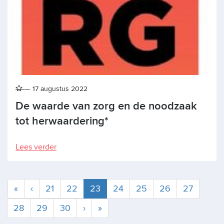
17 augustus 2022
De waarde van zorg en de noodzaak
tot herwaardering*
Lees verder
Huidige
«
‹
21
22
23
24
25
26
27
28
29
30
›
»