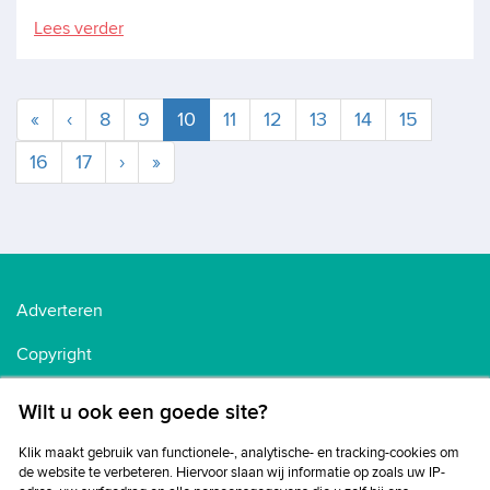
Lees verder
Huidige
«
‹
8
9
10
11
12
13
14
15
16
17
›
»
Adverteren
Copyright
Voorwaarden
Wilt u ook een goede site?
Cookiebeleid
Klik maakt gebruik van functionele-, analytische- en tracking-cookies om
de website te verbeteren. Hiervoor slaan wij informatie op zoals uw IP-
Privacybeleid