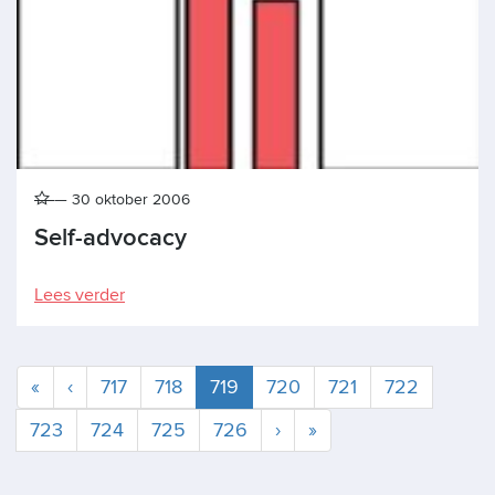
30 oktober 2006
Self-advocacy
Lees verder
Huidige
«
‹
717
718
719
720
721
722
723
724
725
726
›
»