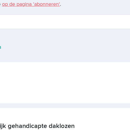
e
op de pagina ‘abonneren'
.
m
ijk gehandicapte daklozen