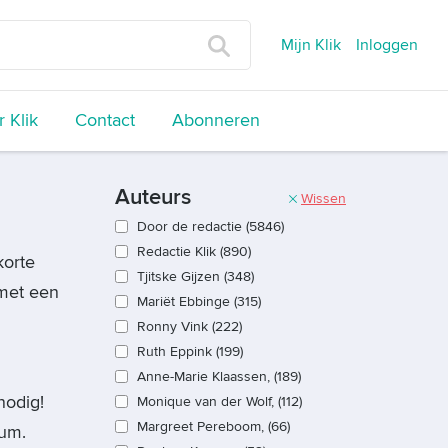
Mijn Klik
Inloggen
 Klik
Contact
Abonneren
Auteurs
Wissen
Door de redactie (5846)
Redactie Klik (890)
korte
Tjitske Gijzen (348)
 met een
Mariët Ebbinge (315)
Ronny Vink (222)
Ruth Eppink (199)
Anne-Marie Klaassen, (189)
nodig!
Monique van der Wolf, (112)
Margreet Pereboom, (66)
rum.