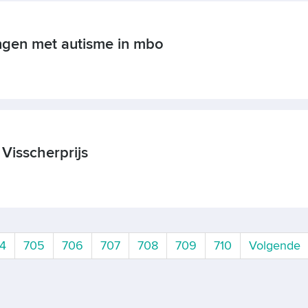
ingen met autisme in mbo
Visscherprijs
ge
4
705
706
707
708
709
710
Volgende