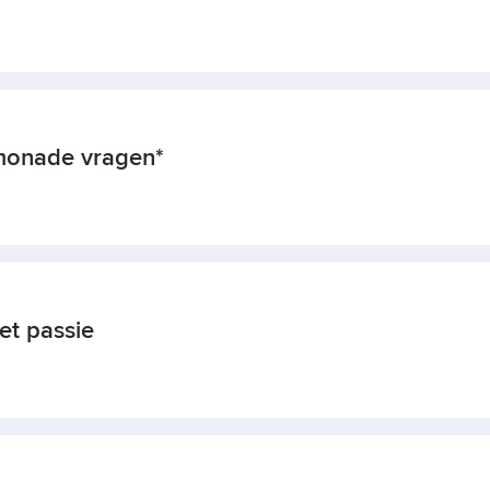
imonade vragen*
t passie