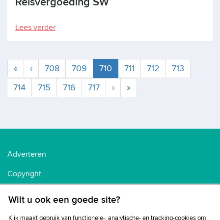
Reisvergoeding SW
Lees verder
Huidige
«
‹
708
709
710
711
712
713
714
715
716
717
›
»
Adverteren
Copyright
Voorwaarden
Wilt u ook een goede site?
Cookiebeleid
Klik maakt gebruik van functionele-, analytische- en tracking-cookies om