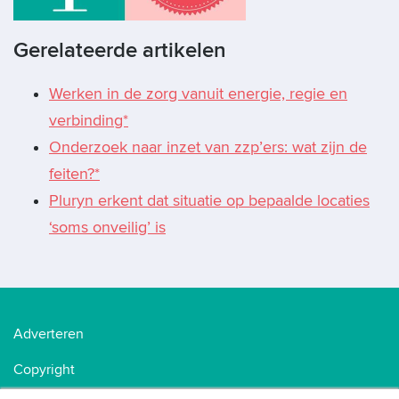
Gerelateerde artikelen
Werken in de zorg vanuit energie, regie en
verbinding*
Onderzoek naar inzet van zzp’ers: wat zijn de
feiten?*
Pluryn erkent dat situatie op bepaalde locaties
‘soms onveilig’ is
Adverteren
Copyright