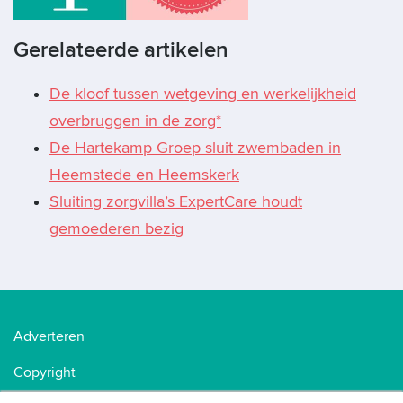
Gerelateerde artikelen
De kloof tussen wetgeving en werkelijkheid
overbruggen in de zorg*
De Hartekamp Groep sluit zwembaden in
Heemstede en Heemskerk
Sluiting zorgvilla’s ExpertCare houdt
gemoederen bezig
Adverteren
Copyright