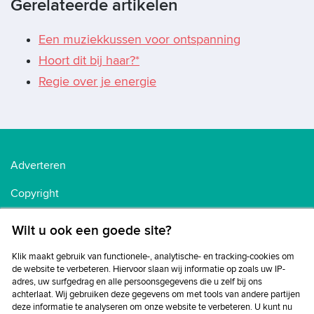
Gerelateerde artikelen
Een muziekkussen voor ontspanning
Hoort dit bij haar?*
Regie over je energie
Adverteren
Copyright
Voorwaarden
Wilt u ook een goede site?
Cookiebeleid
Klik maakt gebruik van functionele-, analytische- en tracking-cookies om
de website te verbeteren. Hiervoor slaan wij informatie op zoals uw IP-
Privacybeleid
adres, uw surfgedrag en alle persoonsgegevens die u zelf bij ons
achterlaat. Wij gebruiken deze gegevens om met tools van andere partijen
Disclaimer
deze informatie te analyseren om onze website te verbeteren. U kunt nu