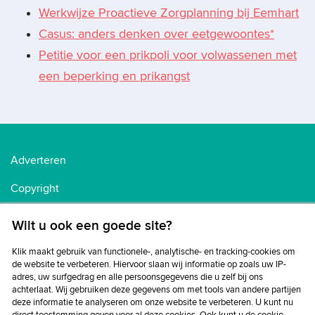
Werkwijze Proactieve Zorgplanning bij Eemhart
Casus: anders denken over eetgewoontes*
Petitie voor een prikpoli voor volwassenen met
een beperking en prikangst
Adverteren
Copyright
Voorwaarden
Wilt u ook een goede site?
Cookiebeleid
Klik maakt gebruik van functionele-, analytische- en tracking-cookies om
de website te verbeteren. Hiervoor slaan wij informatie op zoals uw IP-
Privacybeleid
adres, uw surfgedrag en alle persoonsgegevens die u zelf bij ons
achterlaat. Wij gebruiken deze gegevens om met tools van andere partijen
Disclaimer
deze informatie te analyseren om onze website te verbeteren. U kunt nu