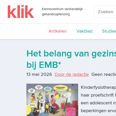
Kenniscentrum verstandelijk
gehandicaptenzorg
Artikelen
Vakblad
Studie
Het belang van gezi
bij EMB*
13 mei 2026
Door de redactie
Geen reacti
Kinderfysiotherap
haar proefschrif
een adolescent m
beperkingen ervar